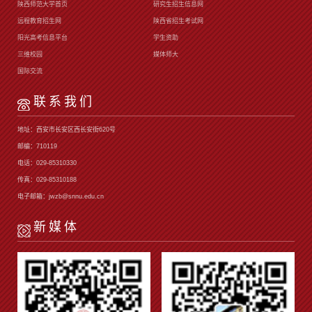
陕西师范大学首页
研究生招生信息网
远程教育招生网
陕西省招生考试网
阳光高考信息平台
学生资助
三维校园
媒体师大
国际交流
联系我们
地址：西安市长安区西长安街620号
邮编：710119
电话：029-85310330
传真：029-85310188
电子邮箱：jwzb@snnu.edu.cn
新媒体