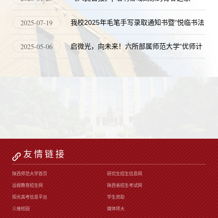
2025-07-19
我校2025年毛笔手写录取通知书暨“悦临书法
经典”临摹打卡活动开笔
2025-05-06
启微光，向未来！六所部属师范大学“优师计
划”师范生共同唱响《启微光》
友情链接
陕西师范大学首页
研究生招生信息网
远程教育招生网
陕西省招生考试网
阳光高考信息平台
学生资助
三维校园
媒体师大