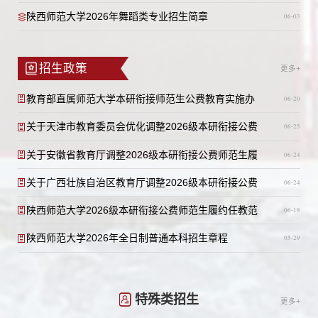
陕西师范大学2026年舞蹈类专业招生简章
06-03
招生政策
更多+
教育部直属师范大学本研衔接师范生公费教育实施办
06-20
法
关于天津市教育委员会优化调整2026级本研衔接公费
06-25
师范生履约任教范围的公告
关于安徽省教育厅调整2026级本研衔接公费师范生履
06-24
约任教范围的公告
关于广西壮族自治区教育厅调整2026级本研衔接公费
06-24
师范生履约任教范围的公告
陕西师范大学2026级本研衔接公费师范生履约任教范
06-18
围
陕西师范大学2026年全日制普通本科招生章程
05-29
特殊类招生
更多+