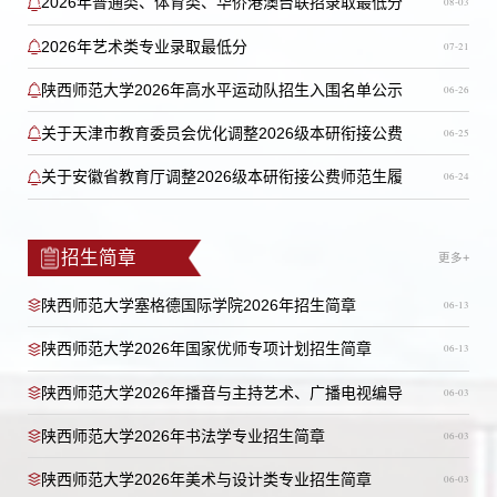
2026年普通类、体育类、华侨港澳台联招录取最低分
08-03
2026年艺术类专业录取最低分
07-21
陕西师范大学2026年高水平运动队招生入围名单公示
06-26
关于天津市教育委员会优化调整2026级本研衔接公费
06-25
师范生履约任教范围的公告
关于安徽省教育厅调整2026级本研衔接公费师范生履
06-24
约任教范围的公告
招生简章
更多+
陕西师范大学塞格德国际学院2026年招生简章
06-13
陕西师范大学2026年国家优师专项计划招生简章
06-13
陕西师范大学2026年播音与主持艺术、广播电视编导
06-03
专业招生简章
陕西师范大学2026年书法学专业招生简章
06-03
陕西师范大学2026年美术与设计类专业招生简章
06-03