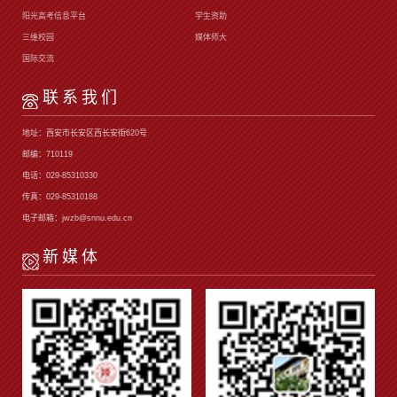
阳光高考信息平台
学生资助
三维校园
媒体师大
国际交流
联系我们
地址：西安市长安区西长安街620号
邮编：710119
电话：029-85310330
传真：029-85310188
电子邮箱：jwzb@snnu.edu.cn
新媒体