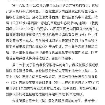
第十六条 对于公费师范生与优师计划合并投档的省份，优师
计划只录取有志愿考生。非西藏生源定向西藏就业的招生专业只
招收有志愿考生，且考生须为非西藏户籍的应届高中毕业生。按
照《关于印发<非西藏生源定向西藏就业协议书>的通知》（教民
司函﹝2008﹞63号）的要求，非西藏生源定向西藏就业的考生在
填报志愿时除按省级招生考试机构要求填涂有关表（卡）外，还
需提交由考生本人、考生家长或监护人亲笔签名的《报考高等学
校非西藏生源定向西藏就业》书面申请，并于高考志愿填报结束
后、高考录取结束前将申请书传真至我校本科招生办公室，同时
电话告知并确认传真接收成功，否则不予录取。
第十七条 对于符合我校录取标准的考生，我校按照投档成绩
排队顺序进行录退。学校按照分数优先原则安排专业（类），各
专业（类）志愿之间不设分数级差，从高分到低分按考生所报专
业（类）志愿顺序安排录取专业（类）。在内蒙古自治区实行“招
生计划1:1范围内按专业志愿排队录取，若有退档，排名在招生计
划数以外的考生按投档成绩排序递补录取”的录取原则。
未被所报志愿专业（类）录取且服从调剂的考生，参考考生