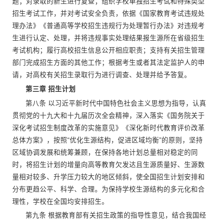
题；对录取的新生进行复查；组织学校单独招生考试和特殊类型
招生考试工作，并对考试安全负责，依据《国家教育考试违规处
理办法》《普通高等学校招生违规行为处理暂行办法》对违规考
生进行认定、处理，并将违规事实处理结果报生源所在省级招生
考试机构；履行高校招生信息公开相应职责；支持有关招生管理
部门完成招生方面的其他工作；根据考生或者其法定监护人的申
请，对高校有关招生录取行为进行调查、处理并给予答复。
第三章 招生计划
第八条 以习近平新时代中国特色社会主义思想为指导，认真
贯彻党的十九大和十九届历次全会精神，深入落实《国务院关于
深化考试招生制度改革的实施意见》《深化新时代教育评价改革
总体方案》，按照“优化生源结构，促进区域均衡”的原则，坚持
区域协调发展和统筹兼顾，在保持各地计划总量相对稳定的同
时，将招生计划的增量向高等教育欠发达且生源质量好、生源数
量相对较多、升学压力较大的地区倾斜，使全国招生计划安排和
分布更趋公平、科学、合理。为保持学校生源结构的多元化和合
理性，学校在全国均安排招生。
第九条 根据教育部有关招生政策的指导性意见，结合我国经