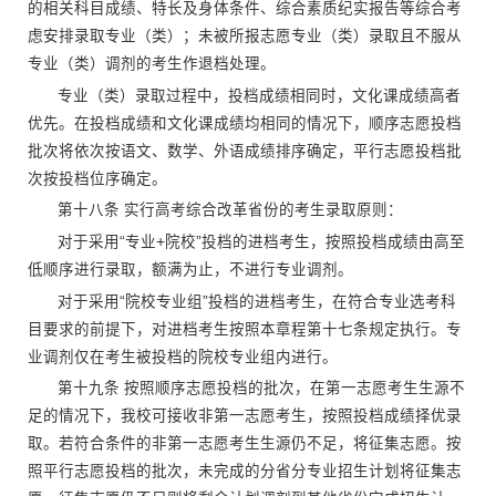
的相关科目成绩、特长及身体条件、综合素质纪实报告等综合考
虑安排录取专业（类）；未被所报志愿专业（类）录取且不服从
专业（类）调剂的考生作退档处理。
专业（类）录取过程中，投档成绩相同时，文化课成绩高者
优先。在投档成绩和文化课成绩均相同的情况下，顺序志愿投档
批次将依次按语文、数学、外语成绩排序确定，平行志愿投档批
次按投档位序确定。
第十八条 实行高考综合改革省份的考生录取原则：
对于采用“专业+院校”投档的进档考生，按照投档成绩由高至
低顺序进行录取，额满为止，不进行专业调剂。
对于采用“院校专业组”投档的进档考生，在符合专业选考科
目要求的前提下，对进档考生按照本章程第十七条规定执行。专
业调剂仅在考生被投档的院校专业组内进行。
第十九条 按照顺序志愿投档的批次，在第一志愿考生生源不
足的情况下，我校可接收非第一志愿考生，按照投档成绩择优录
取。若符合条件的非第一志愿考生生源仍不足，将征集志愿。按
照平行志愿投档的批次，未完成的分省分专业招生计划将征集志