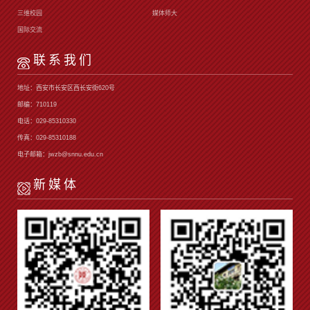
三维校园
媒体师大
国际交流
联系我们
地址：西安市长安区西长安街620号
邮编：710119
电话：029-85310330
传真：029-85310188
电子邮箱：jwzb@snnu.edu.cn
新媒体