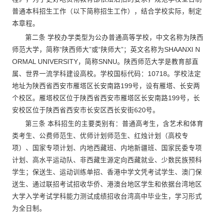
普通本科招生工作（以下简称招生工作），结合学校实际，制定
本章程。
第二条 学校办学类型为公办普通高等学校，中文名称为陕西
师范大学，简称“陕西师大”或“陕师大”；英文名称为SHAANXI N
ORMAL UNIVERSITY，简称SNNU。陕西师范大学是教育部直
属、世界一流学科建设高校。学校国标代码：10718。学校法定
地址为陕西省西安市雁塔区长安南路199号，设有雁塔、长安两
个校区。雁塔校区位于陕西省西安市雁塔区长安南路199号，长
安校区位于陕西省西安市长安区西长安街620号。
第三条 本科招生的主要类别有：普通高考生，含艺术和体育
类考生、公费师范生、优师计划师范生、红烛计划（高校专
项）、国家专项计划、内地西藏班、内地新疆班、国家民委专项
计划、高水平运动队、非西藏生源定向西藏就业、少数民族预科
学生；保送生、运动训练单招、香港中学文凭考试学生、澳门保
送生、通过联招考试招收华侨、港澳台地区学生和依据台湾地区
大学入学考试学科能力测试成绩招收台湾高中毕业生，学习形式
为全日制。