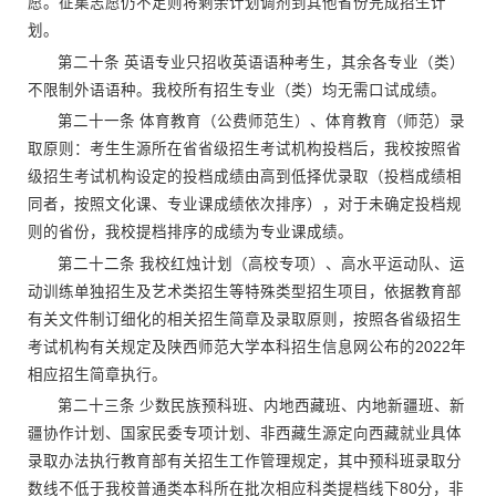
愿。征集志愿仍不足则将剩余计划调剂到其他省份完成招生计
划。
第二十条 英语专业只招收英语语种考生，其余各专业（类）
不限制外语语种。我校所有招生专业（类）均无需口试成绩。
第二十一条 体育教育（公费师范生）、体育教育（师范）录
取原则：考生生源所在省省级招生考试机构投档后，我校按照省
级招生考试机构设定的投档成绩由高到低择优录取（投档成绩相
同者，按照文化课、专业课成绩依次排序），对于未确定投档规
则的省份，我校提档排序的成绩为专业课成绩。
第二十二条 我校红烛计划（高校专项）、高水平运动队、运
动训练单独招生及艺术类招生等特殊类型招生项目，依据教育部
有关文件制订细化的相关招生简章及录取原则，按照各省级招生
考试机构有关规定及陕西师范大学本科招生信息网公布的2022年
相应招生简章执行。
第二十三条 少数民族预科班、内地西藏班、内地新疆班、新
疆协作计划、国家民委专项计划、非西藏生源定向西藏就业具体
录取办法执行教育部有关招生工作管理规定，其中预科班录取分
数线不低于我校普通类本科所在批次相应科类提档线下80分，非