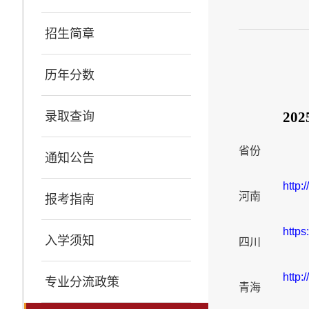
招生简章
历年分数
2
录取查询
省份
通知公告
http:
河南
报考指南
http
入学须知
四川
http:
专业分流政策
青海