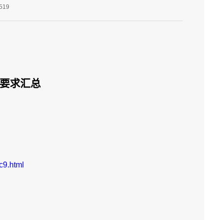
519
目要求汇总
c9.html