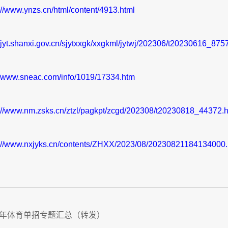
://www.ynzs.cn/html/content/4913.html
//jyt.shanxi.gov.cn/sjytxxgk/xxgkml/jytwj/202306/t20230616_875
//www.sneac.com/info/1019/17334.htm
://www.nm.zsks.cn/ztzl/pagkpt/zcgd/202308/t20230818_44372.h
s://www.nxjyks.cn/contents/ZHXX/2023/08/20230821184134000.
24年体育单招专题汇总（转发）