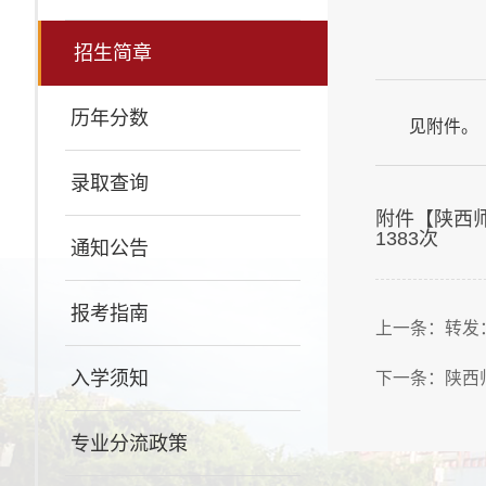
招生简章
历年分数
见附件。
录取查询
附件【
陕西
1383
次
通知公告
报考指南
上一条：
转发
入学须知
下一条：
陕西
专业分流政策